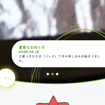
重要なお知らせ
2026.06.12
2
始まりまし
２歳っ子ひろば「パンダ」７月の申し込みが始まりまし
入
た。
９