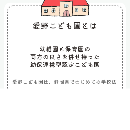
愛野こども園とは
幼稚園と保育園の
両方の良さを併せ持った
幼保連携型認定こども園
愛野こども園は、静岡県ではじめての学校法
人が運営する
幼保連携型認定こども園とし
て、平成23年4月に誕生しました。
保護者
さまと、地域の皆さまに支えられ、
現在で
は園児数も190人を超える活気あふれる園と
なりました。