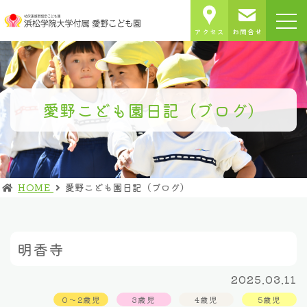
アクセス
お問合せ
愛野こども園日記（ブログ）
HOME
愛野こども園日記（ブログ）
明香寺
2025.03.11
0～2歳児
3歳児
4歳児
5歳児