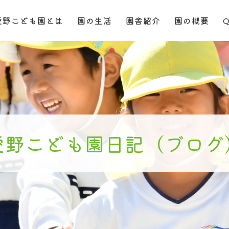
愛野こども園とは
園の生活
園舎紹介
園の概要
愛野こども園日記（ブログ